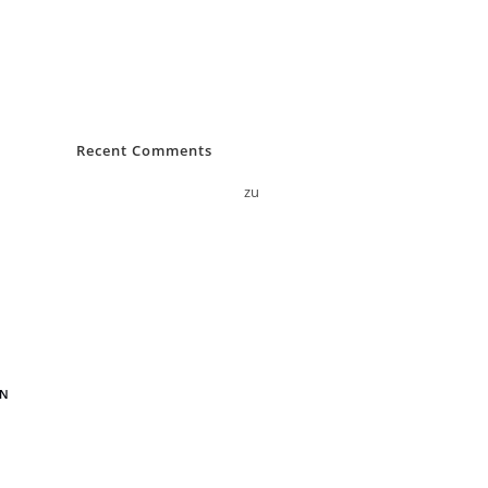
BW4c
Bartscher Comfort
Franke A300
Hello world!
Recent Comments
A WordPress Commenter
zu
Hello world!
EN