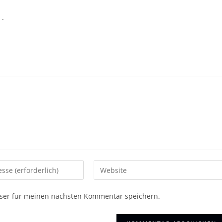
r
.
Gib
deine
Website-
ser für meinen nächsten Kommentar speichern.
URL
ein