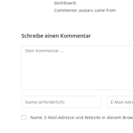
dashboard.
Commenter avatars come from
Gravata
Schreibe einen Kommentar
Kommentar
Gib
Gib
deinen
deine
Namen
E-
Name, E-Mail-Adresse und Website in diesem Brow
oder
Mail-
Benutzernamen
Adresse