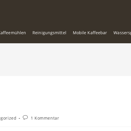
Kaffeemühlen
Reinigungsmittel
Mobile Kaffeebar
Wassers
Beitrags-
egorized
1 Kommentar
Kommentare: