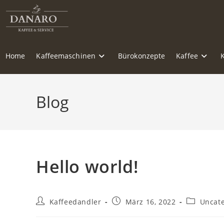
Zum
Inhalt
springen
Home
Kaffeemaschinen
Bürokonzepte
Kaffee
Blog
Hello world!
Beitrags-
Beitrag
Beitrags-
Kaffeedandler
März 16, 2022
Uncat
Autor:
veröffentlicht:
Kategorie: