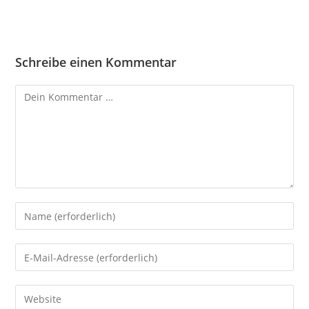
Schreibe einen Kommentar
Kommentar
Gib
deinen
Namen
Gib
oder
deine
Benutzernamen
E-
Gib
zum
Mail-