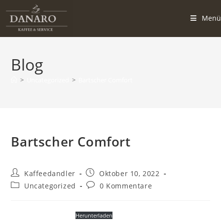
Zum
Inhalt
Menü
springen
Blog
>
Uncategorized
>
Bartscher Comfort
Bartscher Comfort
Beitrags-
Beitrag
Kaffeedandler
Oktober 10, 2022
Autor:
veröffentlicht:
Beitrags-
Beitrags-
Uncategorized
0 Kommentare
Kategorie:
Kommentare:
Datenblat-KV1-Comfort
Herunterladen