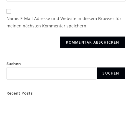
deine
Kommentieren
Adresse
Website-
ein
zum
URL
Name, E-Mail-Adresse und Website in diesem Browser für
Kommentieren
ein
meinen nächsten Kommentar speichern.
ein
(optional)
Suchen
SUCHEN
Recent Posts
BW4c
Bartscher Comfort
Franke A300
Hello world!